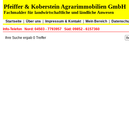
Pfeiffer & Koberstein Agrarimmobilien GmbH
Fachmakler für landwirtschaftliche und ländliche Anwesen
Startseite
|
Über uns
|
Impressum & Kontakt
|
Mein Bereich
|
Datenschu
Info-Telefon
Nord: 04503 - 7793957
Süd: 09852 - 6157360
Ihre Suche ergab 0 Treffer