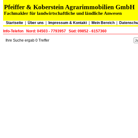
Pfeiffer & Koberstein Agrarimmobilien GmbH
Fachmakler für landwirtschaftliche und ländliche Anwesen
Startseite
|
Über uns
|
Impressum & Kontakt
|
Mein Bereich
|
Datenschu
Info-Telefon
Nord: 04503 - 7793957
Süd: 09852 - 6157360
Ihre Suche ergab 0 Treffer