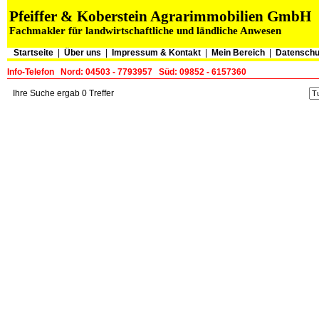
Pfeiffer & Koberstein Agrarimmobilien GmbH
Fachmakler für landwirtschaftliche und ländliche Anwesen
Startseite
|
Über uns
|
Impressum & Kontakt
|
Mein Bereich
|
Datenschu
Info-Telefon
Nord: 04503 - 7793957
Süd: 09852 - 6157360
Ihre Suche ergab 0 Treffer