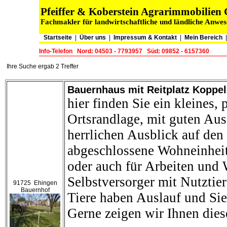
Pfeiffer & Koberstein Agrarimmobilie
Fachmakler für landwirtschaftliche und ländliche Anwe
Startseite
|
Über uns
|
Impressum & Kontakt
|
Mein Bereich
Info-Telefon
Nord: 04503 - 7793957
Süd: 09852 - 6157360
Ihre Suche ergab 2 Treffer
Bauernhaus mit Reitplatz Koppel
hier finden Sie ein kleines, 
Ortsrandlage, mit guten Aus
herrlichen Ausblick auf den
abgeschlossene Wohneinheite
oder auch für Arbeiten und
Selbstversorger mit Nutztier
91725 Ehingen
Bauernhof
Tiere haben Auslauf und Si
Gerne zeigen wir Ihnen dies