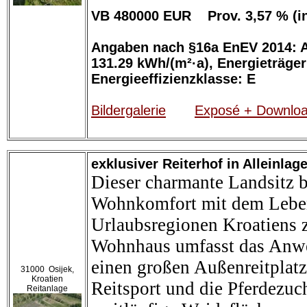
VB 480000 EUR Prov. 3,57 % (
Angaben nach §16a EnEV 2014: A
131.29 kWh/(m²·a), Energieträger
Energieeffizienzklasse: E
Bildergalerie
Exposé + Downlo
exklusiver Reiterhof in Alleinlag
Dieser charmante Landsitz b
Wohnkomfort mit dem Leben
Urlaubsregionen Kroatiens z
Wohnhaus umfasst das Anwes
einen großen Außenreitplatz
31000 Osijek,
Kroatien
Reitsport und die Pferdezu
Reitanlage