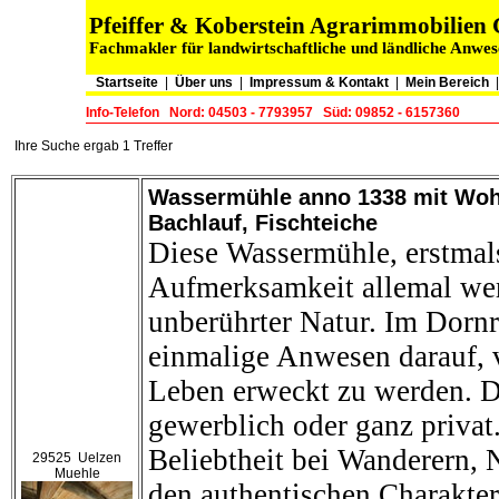
Pfeiffer & Koberstein Agrarimmobilie
Fachmakler für landwirtschaftliche und ländliche Anwe
Startseite
|
Über uns
|
Impressum & Kontakt
|
Mein Bereich
Info-Telefon
Nord: 04503 - 7793957
Süd: 09852 - 6157360
Ihre Suche ergab 1 Treffer
Wassermühle anno 1338 mit Wohn
Bachlauf, Fischteiche
Diese Wassermühle, erstmals
Aufmerksamkeit allemal wert
unberührter Natur. Im Dornr
einmalige Anwesen darauf, 
Leben erweckt zu werden. De
gewerblich oder ganz privat
Beliebtheit bei Wanderern, 
29525 Uelzen
Muehle
den authentischen Charakter