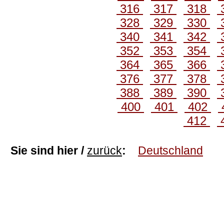
316
317
318
328
329
330
340
341
342
352
353
354
364
365
366
376
377
378
388
389
390
400
401
402
412
Sie sind hier /
zurück
:
Deutschland