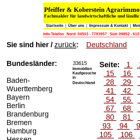
Pfeiffer & Koberstein Agrarimm
Fachmakler für landwirtschaftliche und ländli
Startseite
|
Über uns
|
Impressum & Kontakt
|
Mei
Info-Telefon
Nord: 04503 - 7793957
Süd: 09852 - 61
Sie sind hier /
zurück
:
Deutschland
Bundesländer:
33615
Seite:
1
Immobilien
15
16
Kaufgesuche
in
Baden-
28
29
Deutschland
Wuerttemberg
41
42
Bayern
54
55
Berlin
67
68
Brandenburg
80
81
Bremen
93
94
Hamburg
105
106
Hessen