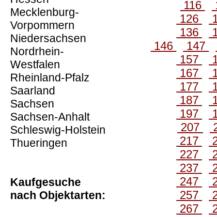
116
Mecklenburg-
126
Vorpommern
136
Niedersachsen
146
147
Nordrhein-
157
Westfalen
167
Rheinland-Pfalz
177
Saarland
187
Sachsen
197
Sachsen-Anhalt
207
Schleswig-Holstein
217
Thueringen
227
237
247
Kaufgesuche
257
nach Objektarten:
267