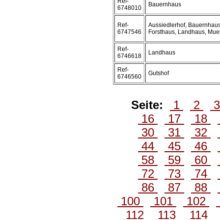
Ref-
Bauernhaus
6748010
Ref-
Aussiedlerhof, Bauernhaus
6747546
Forsthaus, Landhaus, Mue
Ref-
Landhaus
6746618
Ref-
Gutshof
6746560
Seite:
1
2
16
17
18
30
31
32
44
45
46
58
59
60
72
73
74
86
87
88
100
101
102
112
113
114