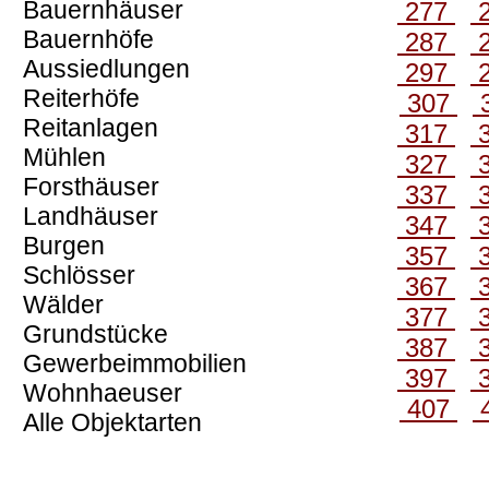
Bauernhäuser
277
Bauernhöfe
287
Aussiedlungen
297
Reiterhöfe
307
Reitanlagen
317
Mühlen
327
Forsthäuser
337
Landhäuser
347
Burgen
357
Schlösser
367
Wälder
377
Grundstücke
387
Gewerbeimmobilien
397
Wohnhaeuser
407
Alle Objektarten