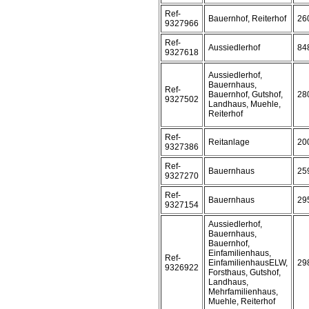
Ref-
Bauernhof, Reiterhof
26
9327966
Ref-
Aussiedlerhof
84
9327618
Aussiedlerhof,
Bauernhaus,
Ref-
Bauernhof, Gutshof,
28
9327502
Landhaus, Muehle,
Reiterhof
Ref-
Reitanlage
20
9327386
Ref-
Bauernhaus
25
9327270
Ref-
Bauernhaus
29
9327154
Aussiedlerhof,
Bauernhaus,
Bauernhof,
Einfamilienhaus,
Ref-
EinfamilienhausELW,
29
9326922
Forsthaus, Gutshof,
Landhaus,
Mehrfamilienhaus,
Muehle, Reiterhof