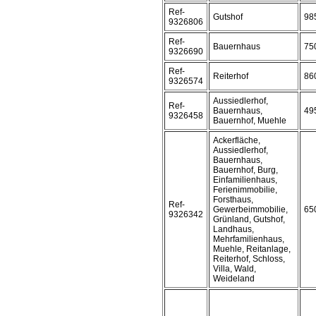
Ref-
Gutshof
98
9326806
Ref-
Bauernhaus
75
9326690
Ref-
Reiterhof
86
9326574
Aussiedlerhof,
Ref-
Bauernhaus,
49
9326458
Bauernhof, Muehle
Ackerfläche,
Aussiedlerhof,
Bauernhaus,
Bauernhof, Burg,
Einfamilienhaus,
Ferienimmobilie,
Forsthaus,
Ref-
Gewerbeimmobilie,
65
9326342
Grünland, Gutshof,
Landhaus,
Mehrfamilienhaus,
Muehle, Reitanlage,
Reiterhof, Schloss,
Villa, Wald,
Weideland