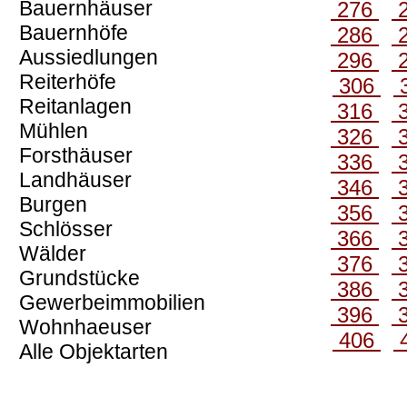
Bauernhäuser
276
Bauernhöfe
286
Aussiedlungen
296
Reiterhöfe
306
Reitanlagen
316
Mühlen
326
Forsthäuser
336
Landhäuser
346
Burgen
356
Schlösser
366
Wälder
376
Grundstücke
386
Gewerbeimmobilien
396
Wohnhaeuser
406
Alle Objektarten