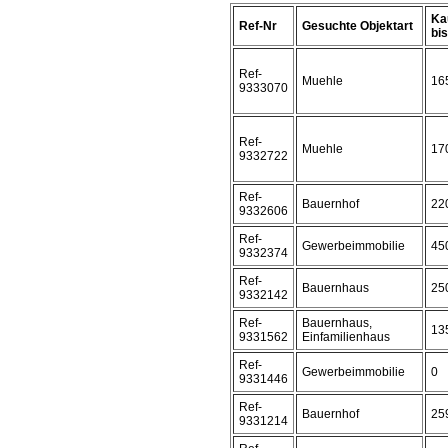
Ka
Ref-Nr
Gesuchte Objektart
bis 
Ref-
Muehle
16
9333070
Ref-
Muehle
17
9332722
Ref-
Bauernhof
22
9332606
Ref-
Gewerbeimmobilie
45
9332374
Ref-
Bauernhaus
25
9332142
Ref-
Bauernhaus,
13
9331562
Einfamilienhaus
Ref-
Gewerbeimmobilie
0
9331446
Ref-
Bauernhof
25
9331214