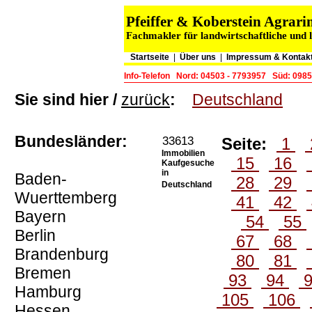
Pfeiffer & Koberstein Agra
Fachmakler für landwirtschaftliche und 
Startseite
|
Über uns
|
Impressum & Kontak
Info-Telefon
Nord: 04503 - 7793957
Süd: 0985
Sie sind hier /
zurück
:
Deutschland
Bundesländer:
33613
Seite:
1
Immobilien
15
16
Kaufgesuche
in
Baden-
28
29
Deutschland
Wuerttemberg
41
42
Bayern
54
55
Berlin
67
68
Brandenburg
80
81
Bremen
93
94
Hamburg
105
106
Hessen