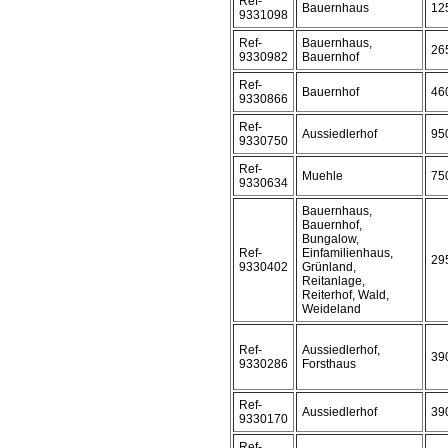
Ref-
Bauernhaus
12
9331098
Ref-
Bauernhaus,
26
9330982
Bauernhof
Ref-
Bauernhof
46
9330866
Ref-
Aussiedlerhof
95
9330750
Ref-
Muehle
75
9330634
Bauernhaus,
Bauernhof,
Bungalow,
Ref-
Einfamilienhaus,
29
9330402
Grünland,
Reitanlage,
Reiterhof, Wald,
Weideland
Ref-
Aussiedlerhof,
39
9330286
Forsthaus
Ref-
Aussiedlerhof
39
9330170
Ref-