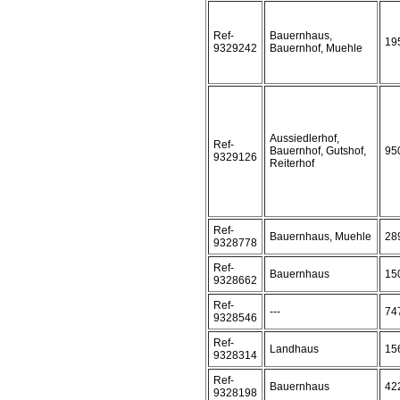
Ref-
Bauernhaus,
19
9329242
Bauernhof, Muehle
Aussiedlerhof,
Ref-
Bauernhof, Gutshof,
95
9329126
Reiterhof
Ref-
Bauernhaus, Muehle
28
9328778
Ref-
Bauernhaus
15
9328662
Ref-
---
74
9328546
Ref-
Landhaus
15
9328314
Ref-
Bauernhaus
42
9328198