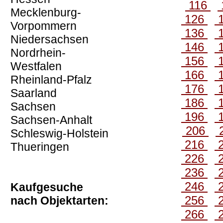
116
Mecklenburg-
126
Vorpommern
136
Niedersachsen
146
Nordrhein-
156
Westfalen
166
Rheinland-Pfalz
176
Saarland
186
Sachsen
196
Sachsen-Anhalt
206
Schleswig-Holstein
216
Thueringen
226
236
246
Kaufgesuche
256
nach Objektarten:
266