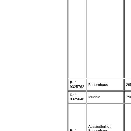
Ref-
Bauernhaus
29
9325762
Ref-
Muehle
75
9325646
Aussiedlerhof,
Ref-
Bauernhaus,