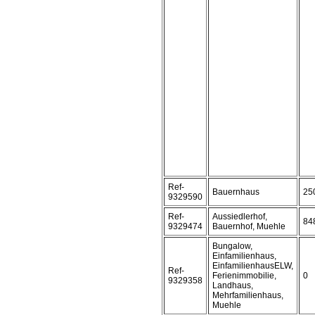
Ref-
Bauernhaus
25
9329590
Ref-
Aussiedlerhof,
84
9329474
Bauernhof, Muehle
Bungalow,
Einfamilienhaus,
EinfamilienhausELW,
Ref-
Ferienimmobilie,
0
9329358
Landhaus,
Mehrfamilienhaus,
Muehle