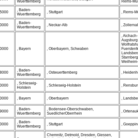
Wuerttemberg
Rems-Mur
, Baden-
5000
, Stuttgart
, Rems-Mu
Wuerttemberg
, Baden-
0000
, Neckar-Alb
, Zollerna
Wuerttemberg
, Aichach
Augsburg,
Wolfratsh
0000
, Bayern
, Oberbayern, Schwaben
Fuerstenf
Landsberg
Starnberg
Weilheim
, Baden-
8000
, Ostwuerttemberg
, Heiden
Wuerttemberg
, Schleswig-
0000
, Schleswig-Holstein
, Rensbur
Holstein
0000
, Bayern
, Oberbayern
, Landsb
, Baden-
, Bodensee-Oberschwaben,
9000
, Ortenau
Wuerttemberg
SuedlicherOberrhein
, Baden-
0000
, Stuttgart
, Goeppi
Wuerttemberg
Chemnitz, Detmold, Dresden, Giessen,