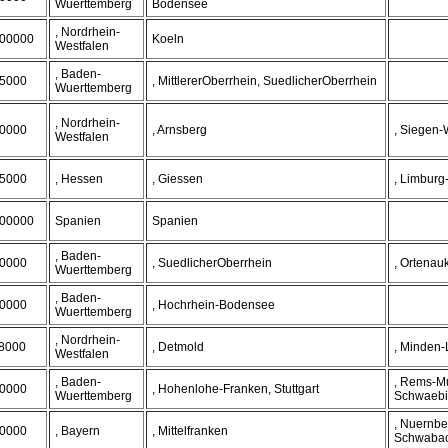
Wuerttemberg
Bodensee
, Nordrhein-
00000
Koeln
Westfalen
, Baden-
5000
, MittlererOberrhein, SuedlicherOberrhein
Wuerttemberg
, Nordrhein-
0000
, Arnsberg
, Siegen-
Westfalen
5000
, Hessen
, Giessen
, Limburg
00000
Spanien
Spanien
, Baden-
0000
, SuedlicherOberrhein
, Ortenau
Wuerttemberg
, Baden-
0000
, Hochrhein-Bodensee
Wuerttemberg
, Nordrhein-
8000
, Detmold
, Minden
Westfalen
, Baden-
, Rems-Mu
0000
, Hohenlohe-Franken, Stuttgart
Wuerttemberg
Schwaebi
, Nuernbe
0000
, Bayern
, Mittelfranken
Schwabac