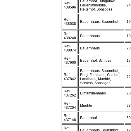
Bauernhof, Bungalow,
Ref-
Ferienimmobilie,
24
438596
Reiterhof, Sonstiges
Ref-
Bauernhaus, Bauernhof
19
438538
Ref-
Bauernhaus
10
438248
Ref-
Bauernhaus
20
438074
Ref-
Bauernhof, Schloss
17
437900
Bauernhaus, Bauernhof,
Ref-
Burg, Forsthaus, Gutshof,
72
437842
Landhaus, Muehle,
Schloss, Sonstiges
Ref-
Einfamilienhaus
70
437262
Ref-
Muehle
23
437204
Ref-
Bauernhof
50
437146
Ref-
Bauernhaus, Bauernhof
12