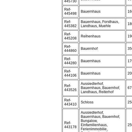
445730
Ref-
Bauernhaus
16
445498
Ref-
Bauernhaus, Forsthaus,
18
445382
Landhaus, Muehle
Ref-
Reihenhaus
19
445208
Ref-
Bauernhof
35
444860
Ref-
Bauernhaus
17
444280
Ref-
Bauernhaus
20
444106
Aussiedlerhof,
Ref-
Bauernhaus, Bauernhof,
67
443526
Landhaus, Reiterhof
Ref-
Schloss
25
443410
Aussiedlerhof,
Bauernhaus, Bauernhof,
Bungalow,
Ref-
Einfamilienhaus,
25
443178
Ferienimmobilie,