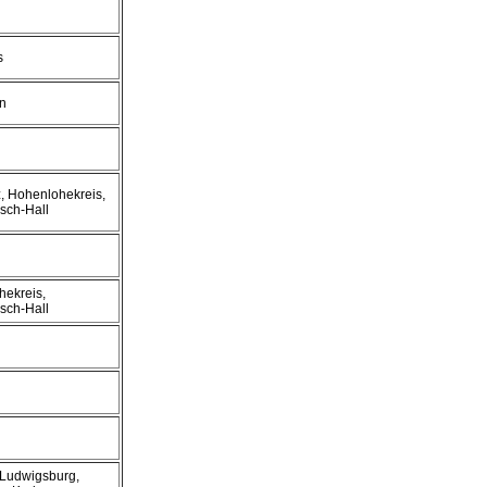
s
en
z, Hohenlohekreis,
sch-Hall
hekreis,
sch-Hall
 Ludwigsburg,