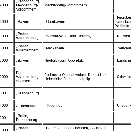
, Brandenburg,
9000
Mecklenburg-
Mecklenburg-Vorpommern
Vorpommern
, Fuersten
0000
, Bayern
, Oberbayern
Landsberg
Weilheim
, Baden-
0000
, Schwarzwald-Baar-Heuberg
, Rottweil
Wuerttemberg
, Baden-
0000
, Neckar-Alb
, Zollerna
Wuerttemberg
5000
, Bayern
Niederbayern, Oberpfalz
, Landshu
Baden-
Bodensee-Oberschwaben, Donau-Iller,
0000
Wuerttemberg,
, Schwaeb
Hohenlohe-Franken, Leipzig
Sachsen
000
, Brandenburg
4000
, Thueringen
, Thueringen
, Unstrut-
, Berlin,
000
Brandenburg
, Baden-
, Bodensee-Oberschwaben, Hochrhein-
0000