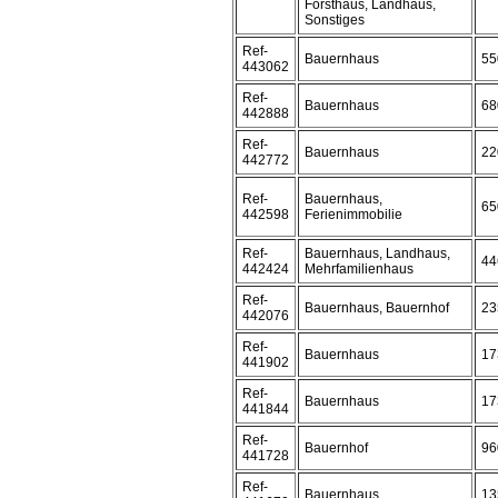
Forsthaus, Landhaus,
Sonstiges
Ref-
Bauernhaus
55
443062
Ref-
Bauernhaus
68
442888
Ref-
Bauernhaus
22
442772
Ref-
Bauernhaus,
65
442598
Ferienimmobilie
Ref-
Bauernhaus, Landhaus,
44
442424
Mehrfamilienhaus
Ref-
Bauernhaus, Bauernhof
23
442076
Ref-
Bauernhaus
17
441902
Ref-
Bauernhaus
17
441844
Ref-
Bauernhof
96
441728
Ref-
Bauernhaus
13