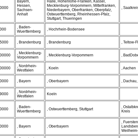
Bayern,
Halle, Hohenlohe-Franken, Kassel,
Hessen,
Mecklenburg-Vorpommern, Mittelfranken,
0000
, Saalkrei
Sachsen-
Niederbayern, Oberfranken, Oberpfalz,
Anhalt
Ostwuerttemberg, Rheinhessen-Pfalz,
Stuttgart, Thueringen
, Baden-
000
, Hochrhein-Bodensee
Wuerttemberg
5000
, Brandenburg
, Brandenburg
, Teltow-
, Mecklenburg-
00000
, Mecklenburg-Vorpommern
, BadDob
Vorpommern
, Nordrhein-
00000
, Koeln
, Aachen
Westfalen
0000
, Bayern
, Oberbayern
, Dachau,
, Nordrhein-
9000
Koeln
Westfalen
, Baden-
, Ostalbk
0000
, Ostwuerttemberg, Stuttgart
Wuerttemberg
Kreis
, Fuersten
0000
, Bayern
, Oberbayern
Landsberg
Weilheim