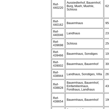
Aussiedlerhof, Bauernhof,
Ref-
Burg, Mueh, Muehle,
62
440220
Schloss
Ref-
Bauernhaus
95
440162
Ref-
Landhaus
23
440046
Ref-
Schloss
25
439698
Ref-
Bauernhaus, Sonstiges
10
439466
Ref-
Bauernhaus, Bauernhof
30
439002
Ref-
Landhaus, Sonstiges, Villa
26
438944
Bauernhaus, Bauernhof,
Ref-
Einfamilienhaus,
43
438828
Forsthaus, Landhaus
Ref-
Bauernhaus, Bauernhof
19
438654