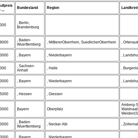
ufpreis
Bundesland
Region
Landkrei
 ...
, Berlin,
000
Brandenburg
, Baden-
9000
, MittlererOberrhein, SuedlicherOberrhein
, Ortenau
Wuerttemberg
0000
, Bayern
, Niederbayern
, Landshu
, Sachsen-
000
, Halle
, Burgenl
Anhalt
0000
, Bayern
, Niederbayern
, Landshu
5000
, Hessen
, Giessen
Amberg-S
0000
Bayern
Oberpfalz
Waldnaab
Weiden(S
, Baden-
0000
, Neckar-Alb
, Zollerna
Wuerttemberg
0000
, Bayern
, Niederbayern