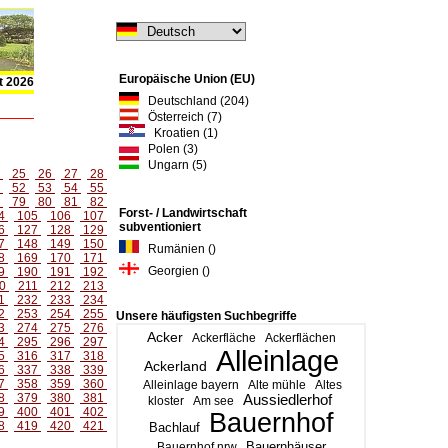
Europäische Union (EU)
t 2026
Deutschland (204)
Österreich (7)
Kroatien (1)
Polen (3)
Ungarn (5)
4
25
26
27
28
1
52
53
54
55
8
79
80
81
82
Forst- / Landwirtschaft
4
105
106
107
subventioniert
6
127
128
129
7
148
149
150
Rumänien ()
8
169
170
171
Georgien ()
9
190
191
192
0
211
212
213
1
232
233
234
2
253
254
255
Unsere häufigsten Suchbegriffe
3
274
275
276
Acker
Ackerfläche
Ackerflächen
4
295
296
297
Alleinlage
5
316
317
318
Ackerland
6
337
338
339
7
358
359
360
Alleinlage bayern
Alte mühle
Altes
8
379
380
381
Aussiedlerhof
kloster
Am see
9
400
401
402
Bauernhof
8
419
420
421
Bachlauf
Bauernhäuser
Bauernhof nrw