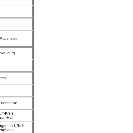
Wittgenstein
-Weilburg
kreis
-Luebbecke
rr-Kreis,
sch-Hall
rgerLand, Roth,
h(Stadt)