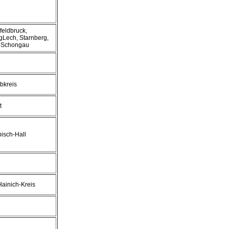
feldbruck,
Lech, Starnberg,
-Schongau
lbkreis
t
isch-Hall
Hainich-Kreis