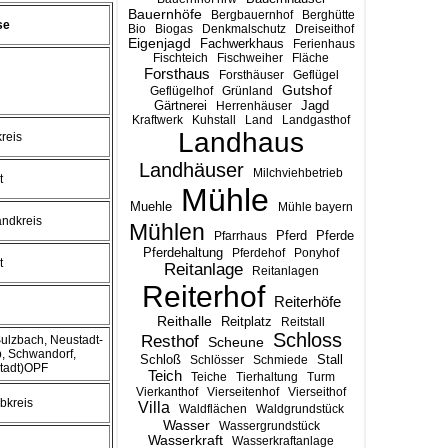
Bauernhöfe
Bergbauernhof
Berghütte
se
Bio
Biogas
Denkmalschutz
Dreiseithof
Eigenjagd
Fachwerkhaus
Ferienhaus
Fischteich
Fischweiher
Fläche
Forsthaus
Forsthäuser
Geflügel
Gutshof
Geflügelhof
Grünland
Gärtnerei
Jagd
Herrenhäuser
Kraftwerk
Kuhstall
Land
Landgasthof
Landhaus
kreis
Landhäuser
Milchviehbetrieb
t
Mühle
Muehle
Mühle bayern
andkreis
Mühlen
Pferd
Pferde
Pfarrhaus
Pferdehaltung
Pferdehof
Ponyhof
t
Reitanlage
Reitanlagen
Reiterhof
Reiterhöfe
Reithalle
Reitplatz
Reitstall
Schloss
Resthof
ulzbach, Neustadt-
Scheune
, Schwandorf,
Stall
Schloß
Schlösser
Schmiede
tadt)OPF
Teich
Teiche
Tierhaltung
Turm
Vierkanthof
Vierseitenhof
Vierseithof
lbkreis
Villa
Waldflächen
Waldgrundstück
Wasser
Wassergrundstück
Wasserkraft
Wasserkraftanlage