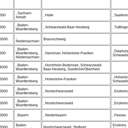
, Sachsen-
000
, Halle
, Saalkrei
Anhalt
, Baden-
000
, Schwarzwald-Baar-Heuberg
, Tuttling
Wuerttemberg
,
0000
Braunschweig
Niedersachsen
, Baden-
, Diephol
000
Wuerttemberg,
, Hannover, Hohenlohe-Franken
Schwaebi
Niedersachsen
, Baden-
, Hochrhein-Bodensee, Schwarzwald-
6000
Wuerttemberg
Baar-Heuberg, SuedlicherOberrhein
, Baden-
, Hohenlo
5000
, Hohenlohe-Franken
Wuerttemberg
Schwaebi
, Baden-
3000
, Nordschwarzwald
, Enzkreis
Wuerttemberg
, Baden-
3000
, Nordschwarzwald
, Enzkreis
Wuerttemberg
0000
, Bayern
, Niederbayern
, Passau
Baden-
Enzkreis,
5000
Nordschwarzwald, Stuttgart