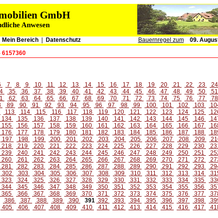
immobilien GmbH
ndliche Anwesen
|
Mein Bereich
|
Datenschutz
Bauernregel zum
09. Augus
- 6157360
6
7
8
9
10
11
12
13
14
15
16
17
18
19
20
21
22
23
2
4
35
36
37
38
39
40
41
42
43
44
45
46
47
48
49
50
5
1
62
63
64
65
66
67
68
69
70
71
72
73
74
75
76
77
7
8
89
90
91
92
93
94
95
96
97
98
99
100
101
102
103
10
2
113
114
115
116
117
118
119
120
121
122
123
124
125
12
134
135
136
137
138
139
140
141
142
143
144
145
146
14
155
156
157
158
159
160
161
162
163
164
165
166
167
16
176
177
178
179
180
181
182
183
184
185
186
187
188
18
197
198
199
200
201
202
203
204
205
206
207
208
209
21
218
219
220
221
222
223
224
225
226
227
228
229
230
23
239
240
241
242
243
244
245
246
247
248
249
250
251
25
260
261
262
263
264
265
266
267
268
269
270
271
272
27
281
282
283
284
285
286
287
288
289
290
291
292
293
29
302
303
304
305
306
307
308
309
310
311
312
313
314
31
323
324
325
326
327
328
329
330
331
332
333
334
335
33
344
345
346
347
348
349
350
351
352
353
354
355
356
35
365
366
367
368
369
370
371
372
373
374
375
376
377
37
386
387
388
389
390
391
392
393
394
395
396
397
398
39
405
406
407
408
409
410
411
412
413
414
415
416
417
41