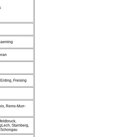
s
Flaeming
eran
 Erding, Freising
reis, Rems-Murr-
feldbruck,
Lech, Starnberg,
-Schongau