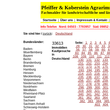
Pfeiffer & Koberstein Agrar
Fachmakler für landwirtschaftliche und lä
Startseite
|
Über uns
|
Impressum & Kontakt
Info-Telefon
Nord: 04503 - 7793957
Süd: 09852 
Sie sind hier /
zurück
:
Deutschland
Bundesländer:
33613
Seite:
1
2
3
4
5
29
30
31
32
33
3
Immobilien
Baden-
56
57
58
59
60
6
Kaufgesuche
Wuerttemberg
83
84
85
86
87
8
in
Bayern
108
109
110
111
11
Deutschland
Berlin
130
131
132
133
Brandenburg
151
152
153
154
Bremen
172
173
174
175
Hamburg
193
194
195
196
Hessen
214
215
216
217
Mecklenburg-
235
236
237
238
Vorpommern
256
257
258
259
Niedersachsen
277
278
279
280
Nordrhein-
298
299
300
301
Westfalen
319
320
321
322
Rheinland-Pfalz
340
341
342
343
Saarland
361
362
363
364
Sachsen
382
383
384
385
Sachsen-Anhalt
403
404
Schleswig-Holstein