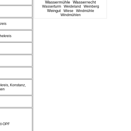
Wassermühle
Wasserrecht
Wasserturm
Weideland
Weinberg
Weingut
Wiese
Windmühle
Windmühlen
kreis
hekreis
reis, Konstanz,
gen
kt-OPF