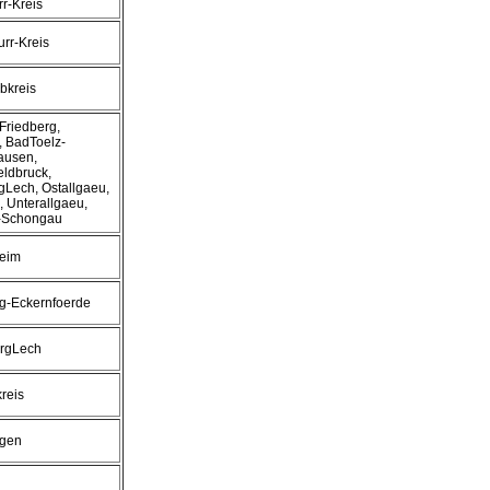
r-Kreis
rr-Kreis
lbkreis
-Friedberg,
 BadToelz-
ausen,
eldbruck,
Lech, Ostallgaeu,
, Unterallgaeu,
-Schongau
heim
g-Eckernfoerde
ergLech
kreis
ngen