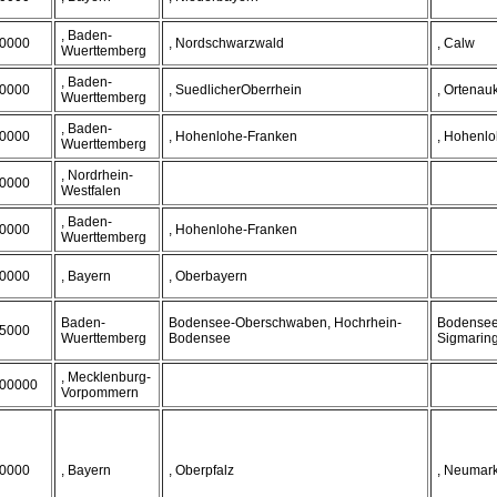
, Baden-
0000
, Nordschwarzwald
, Calw
Wuerttemberg
, Baden-
0000
, SuedlicherOberrhein
, Ortenau
Wuerttemberg
, Baden-
0000
, Hohenlohe-Franken
, Hohenlo
Wuerttemberg
, Nordrhein-
0000
Westfalen
, Baden-
0000
, Hohenlohe-Franken
Wuerttemberg
0000
, Bayern
, Oberbayern
Baden-
Bodensee-Oberschwaben, Hochrhein-
Bodenseek
5000
Wuerttemberg
Bodensee
Sigmarin
, Mecklenburg-
00000
Vorpommern
0000
, Bayern
, Oberpfalz
, Neumar