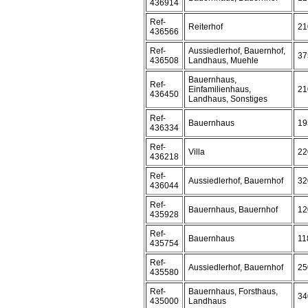
436914
Ref-
Reiterhof
21
436566
Ref-
Aussiedlerhof, Bauernhof,
37
436508
Landhaus, Muehle
Bauernhaus,
Ref-
Einfamilienhaus,
21
436450
Landhaus, Sonstiges
Ref-
Bauernhaus
19
436334
Ref-
Villa
22
436218
Ref-
Aussiedlerhof, Bauernhof
32
436044
Ref-
Bauernhaus, Bauernhof
12
435928
Ref-
Bauernhaus
11
435754
Ref-
Aussiedlerhof, Bauernhof
25
435580
Ref-
Bauernhaus, Forsthaus,
34
435000
Landhaus