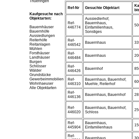
Thueringen
Ka
Ref-Nr
Gesuchte Objektart
bis
Kaufgesuche nach
Objektarten:
Aussiedlerhof,
Ref-
Bauernhaus,
50
Bauernhäuser
446774
Einfamilienhaus,
Bauernhöfe
Sonstiges
Aussiedlungen
Reiterhöfe
Ref-
Bauernhaus
33
Reitanlagen
446542
Mühlen
Forsthäuser
Ref-
Bauernhaus
20
Landhäuser
446484
Burgen
Schlösser
Ref-
Bauernhof
85
Wälder
446426
Grundstücke
Gewerbeimmobilien
Ref-
Bauernhaus, Bauernhof,
60
Wohnhaeuser
446310
Muehle, Reiterhof
Alle Objektarten
Ref-
Bauernhaus, Bauernhof
28
446136
Ref-
Bauernhaus, Bauernhof,
25
446020
Schloss
Ref-
Bauernhaus,
15
445904
Einfamilienhaus
Ref-
Bauernhaus
30