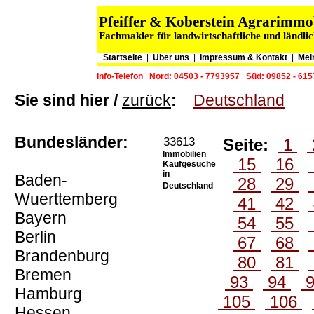
Pfeiffer & Koberstein Agrarimm
Fachmakler für landwirtschaftliche und ländli
Startseite
|
Über uns
|
Impressum & Kontakt
|
Mei
Info-Telefon
Nord: 04503 - 7793957
Süd: 09852 - 61
Sie sind hier /
zurück
:
Deutschland
Bundesländer:
33613
Seite:
1
Immobilien
15
16
Kaufgesuche
in
Baden-
28
29
Deutschland
Wuerttemberg
41
42
Bayern
54
55
Berlin
67
68
Brandenburg
80
81
Bremen
93
94
Hamburg
105
106
Hessen