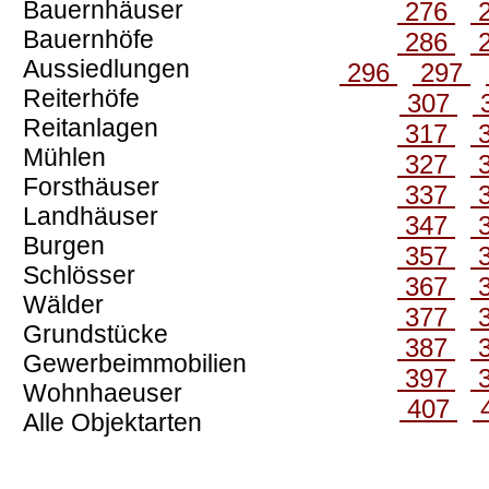
Bauernhäuser
276
Bauernhöfe
286
Aussiedlungen
296
297
Reiterhöfe
307
Reitanlagen
317
Mühlen
327
Forsthäuser
337
Landhäuser
347
Burgen
357
Schlösser
367
Wälder
377
Grundstücke
387
Gewerbeimmobilien
397
Wohnhaeuser
407
Alle Objektarten