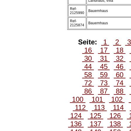
Landhaus, Villa
Ref-
Bauernhaus
2125990
Ref-
Bauernhaus
2125874
Seite:
1
2
16
17
18
30
31
32
44
45
46
58
59
60
72
73
74
86
87
88
100
101
102
112
113
114
124
125
126
136
137
138