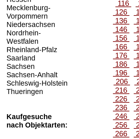
116
Mecklenburg-
126
Vorpommern
136
Niedersachsen
146
Nordrhein-
156
Westfalen
166
Rheinland-Pfalz
176
Saarland
186
Sachsen
196
Sachsen-Anhalt
206
Schleswig-Holstein
216
Thueringen
226
236
246
Kaufgesuche
256
nach Objektarten:
266